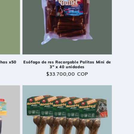
chas x50
Esófago de res Recargable Palitos Mini de
3" x 40 unidades
Precio
$33.700,00 COP
habitual