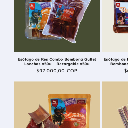
Esófago de Res Combo Bombona Gullet
Esófago de 
Lonchas x50u + Recargable x50u
Bombona
Precio
$97.000,00 COP
P
$
habitual
h