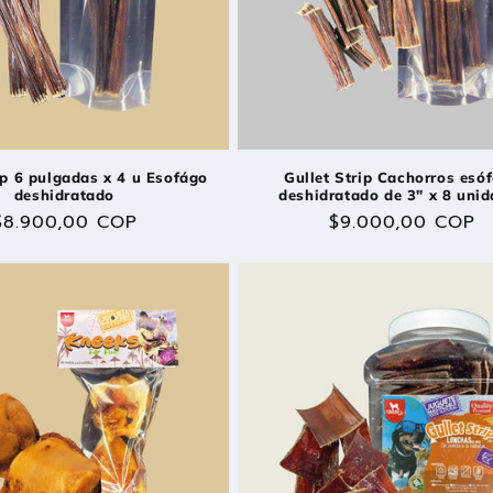
ip 6 pulgadas x 4 u Esofágo
Gullet Strip Cachorros esó
deshidratado
deshidratado de 3" x 8 uni
Precio
$8.900,00 COP
Precio
$9.000,00 COP
habitual
habitual