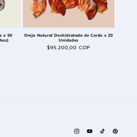
s x 50
Oreja Natural Deshidratada de Cerdo x 20
chas)
Unidades
Precio
$95.200,00 COP
habitual
Instagram
YouTube
TikTok
Pinterest