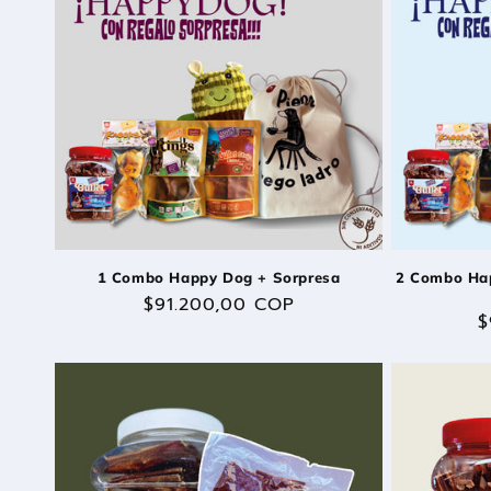
c
i
ó
n
:
1 Combo Happy Dog + Sorpresa
2 Combo Hap
Precio
$91.200,00 COP
P
$
habitual
h