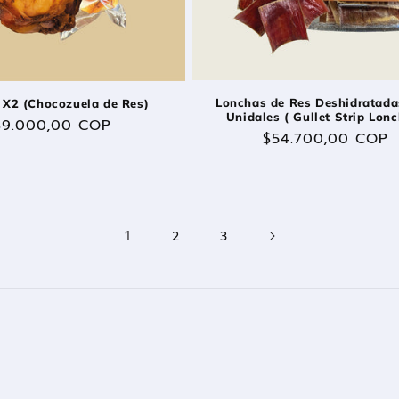
Lonchas de Res Deshidratada
 X2 (Chocozuela de Res)
Unidales ( Gullet Strip Lon
Precio
$9.000,00 COP
Precio
$54.700,00 COP
habitual
habitual
1
2
3