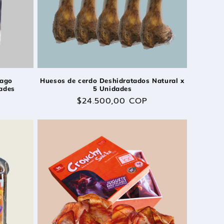
Huesos de cerdo Deshidratados Natural x
fago
5 Unidades
dades
Precio
$24.500,00 COP
habitual