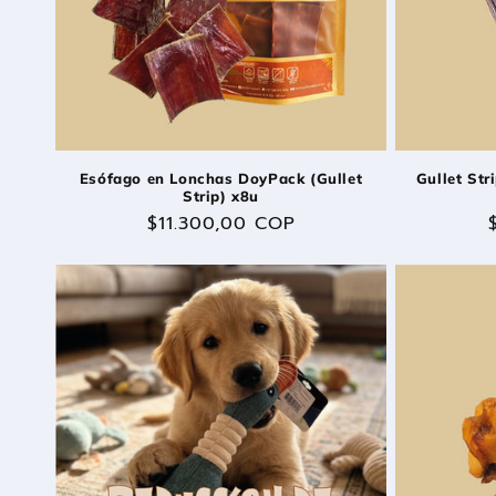
Esófago en Lonchas DoyPack (Gullet
Gullet Str
Strip) x8u
Precio
$11.300,00 COP
habitual