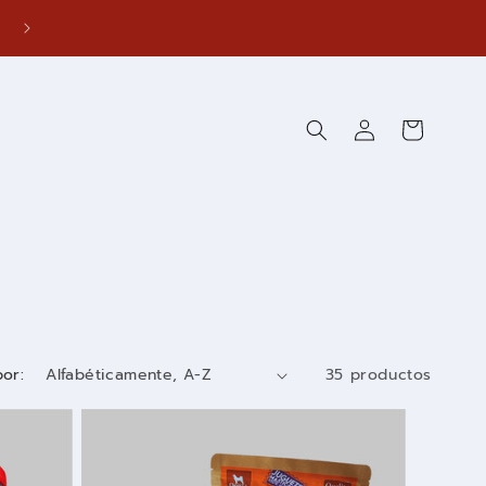
¡Snacks 100% naturales para tu perrito el los amará...
Iniciar
Carrito
sesión
or:
35 productos