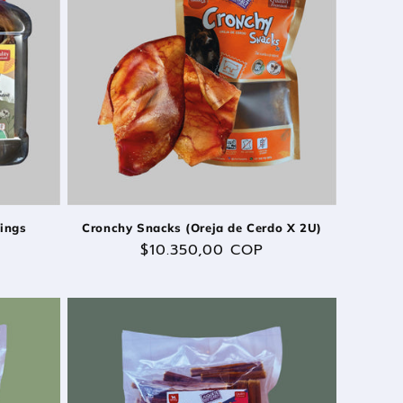
Rings
Cronchy Snacks (Oreja de Cerdo X 2U)
Precio
$10.350,00 COP
habitual