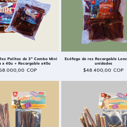
Res Palitos de 3" Combo Mini
Esófago de res Recargable Lon
 x 40u + Recargable x40u
unidades
recio
68.000,00 COP
Precio
$48.400,00 COP
abitual
habitual