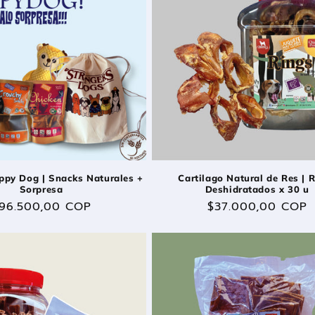
py Dog | Snacks Naturales +
Cartilago Natural de Res | 
Sorpresa
Deshidratados x 30 u
recio
96.500,00 COP
Precio
$37.000,00 COP
abitual
habitual